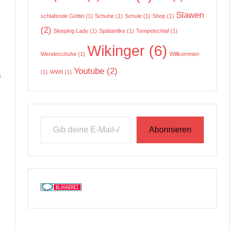
Slawen
schlafende Göttin
(1)
Schuhe
(1)
Schule
(1)
Shop
(1)
(2)
Sleeping Lady
(1)
Spätantike
(1)
Tempelschlaf
(1)
Wikinger
(6)
Wendeschuhe
(1)
Willkommen
Youtube
(2)
(1)
WWII
(1)
s
Gib deine E-Mail-Adresse ein ...
Abonnieren