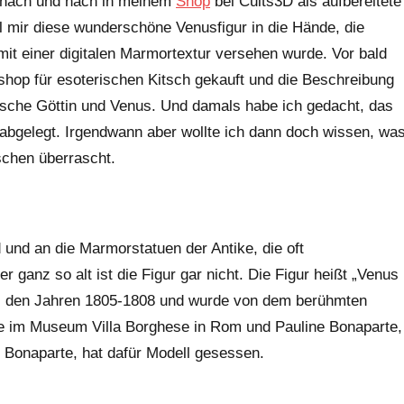
n nach und nach in meinem
Shop
bei Cults3D als aufbereitete
l mir diese wunderschöne Venusfigur in die Hände, die
mit einer digitalen Marmortextur versehen wurde. Vor bald
shop für esoterischen Kitsch gekauft und die Beschreibung
sche Göttin und Venus. Und damals habe ich gedacht, das
er abgelegt. Irgendwann aber wollte ich dann doch wissen, wa
sschen überrascht.
 und an die Marmorstatuen der Antike, die oft
ganz so alt ist die Figur gar nicht. Die Figur heißt „Venus
aus den Jahren 1805-1808 und wurde von dem berühmten
ie im Museum Villa Borghese in Rom und Pauline Bonaparte,
Bonaparte, hat dafür Modell gesessen.