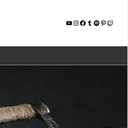
YouTube
Instagram
Facebook
Tumblr
Spotify
Pinterest
Twitch