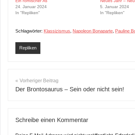
Ein römischer As
Neues Jahr – Neu
24. Januar 2024
5. Januar 2024
In "Repliken"
In "Repliken"
Schlagwörter:
Klassizismus
,
Napoleon Bonaparte
,
Pauline B
Repliken
Beitrags-
Vorheriger Beitrag
Der Brontosaurus – Sein oder nicht sein!
Navigation
Schreibe einen Kommentar