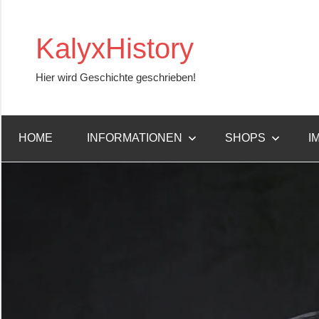
Zum
Inhalt
KalyxHistory
springen
Hier wird Geschichte geschrieben!
HOME
INFORMATIONEN
SHOPS
I