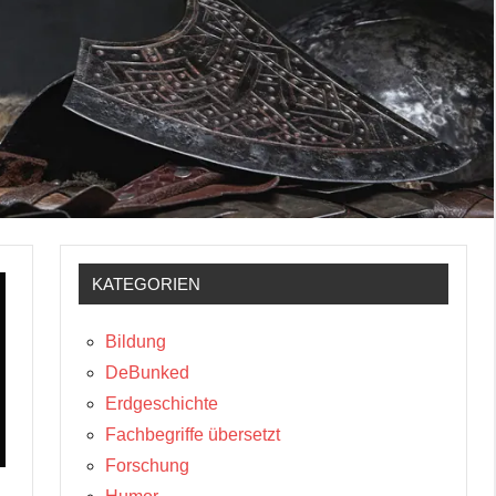
KATEGORIEN
Bildung
DeBunked
Erdgeschichte
Fachbegriffe übersetzt
Forschung