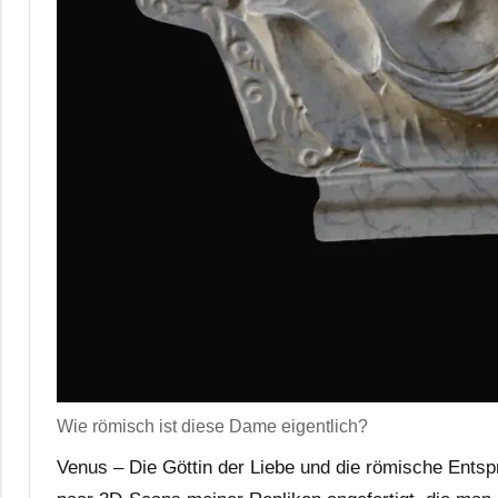
Wie römisch ist diese Dame eigentlich?
Venus – Die Göttin der Liebe und die römische Entsp