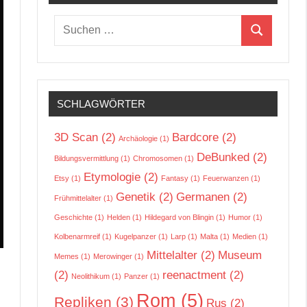
Suchen
Suchen
nach:
SCHLAGWÖRTER
3D Scan
(2)
Bardcore
(2)
Archäologie
(1)
DeBunked
(2)
Bildungsvermittlung
(1)
Chromosomen
(1)
Etymologie
(2)
Etsy
(1)
Fantasy
(1)
Feuerwanzen
(1)
Genetik
(2)
Germanen
(2)
Frühmittelalter
(1)
Geschichte
(1)
Helden
(1)
Hildegard von Blingin
(1)
Humor
(1)
Kolbenarmreif
(1)
Kugelpanzer
(1)
Larp
(1)
Malta
(1)
Medien
(1)
Mittelalter
(2)
Museum
Memes
(1)
Merowinger
(1)
(2)
reenactment
(2)
Neolithikum
(1)
Panzer
(1)
Rom
(5)
Repliken
(3)
Rus
(2)