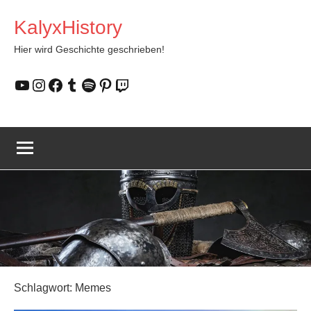
Zum
KalyxHistory
Inhalt
springen
Hier wird Geschichte geschrieben!
YouTube
Instagram
Facebook
Tumblr
Spotify
Pinterest
Twitch
Schlagwort:
Memes