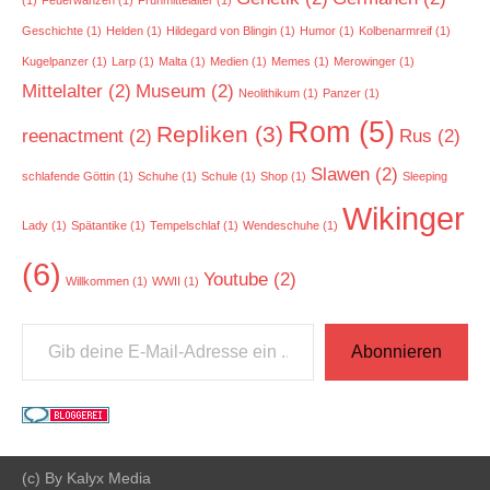
Geschichte
(1)
Helden
(1)
Hildegard von Blingin
(1)
Humor
(1)
Kolbenarmreif
(1)
Kugelpanzer
(1)
Larp
(1)
Malta
(1)
Medien
(1)
Memes
(1)
Merowinger
(1)
Mittelalter
(2)
Museum
(2)
Neolithikum
(1)
Panzer
(1)
Rom
(5)
Repliken
(3)
reenactment
(2)
Rus
(2)
Slawen
(2)
schlafende Göttin
(1)
Schuhe
(1)
Schule
(1)
Shop
(1)
Sleeping
Wikinger
Lady
(1)
Spätantike
(1)
Tempelschlaf
(1)
Wendeschuhe
(1)
(6)
Youtube
(2)
Willkommen
(1)
WWII
(1)
Gib deine E-Mail-Adresse ein ...
Abonnieren
(c) By Kalyx Media