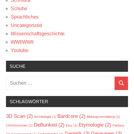
Schmuck
Schuhe
Sprachliches
Uncategorized
Wissenschaftsgeschichte
WWI/WWII
Youtube
SUCHE
Suchen
Suchen
nach:
SCHLAGWÖRTER
3D Scan
(2)
Bardcore
(2)
Archäologie
(1)
Bildungsvermittlung
(1)
DeBunked
(2)
Etymologie
(2)
Chromosomen
(1)
Etsy
(1)
Fantasy
Genetik
(2)
Germanen
(2)
(1)
Feuerwanzen
(1)
Frühmittelalter
(1)