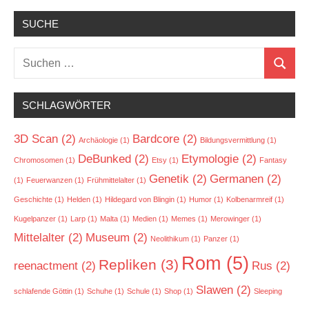
SUCHE
Suchen
Suchen
nach:
SCHLAGWÖRTER
3D Scan
(2)
Bardcore
(2)
Archäologie
(1)
Bildungsvermittlung
(1)
DeBunked
(2)
Etymologie
(2)
Chromosomen
(1)
Etsy
(1)
Fantasy
Genetik
(2)
Germanen
(2)
(1)
Feuerwanzen
(1)
Frühmittelalter
(1)
Geschichte
(1)
Helden
(1)
Hildegard von Blingin
(1)
Humor
(1)
Kolbenarmreif
(1)
Kugelpanzer
(1)
Larp
(1)
Malta
(1)
Medien
(1)
Memes
(1)
Merowinger
(1)
Mittelalter
(2)
Museum
(2)
Neolithikum
(1)
Panzer
(1)
Rom
(5)
Repliken
(3)
reenactment
(2)
Rus
(2)
Slawen
(2)
schlafende Göttin
(1)
Schuhe
(1)
Schule
(1)
Shop
(1)
Sleeping