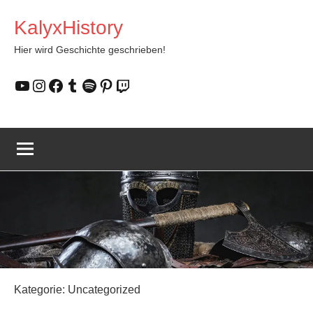
Zum
KalyxHistory
Inhalt
springen
Hier wird Geschichte geschrieben!
YouTube
Instagram
Facebook
Tumblr
Spotify
Pinterest
Twitch
Kategorie:
Uncategorized