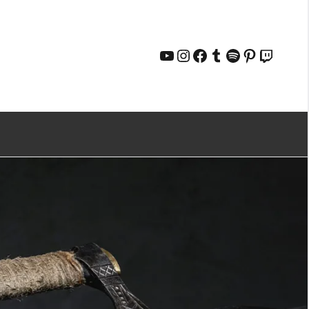
YouTube
Instagram
Facebook
Tumblr
Spotify
Pinterest
Twitch