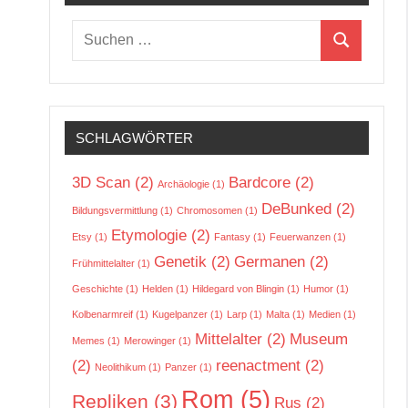
Suchen
Suchen
nach:
SCHLAGWÖRTER
3D Scan
(2)
Bardcore
(2)
Archäologie
(1)
DeBunked
(2)
Bildungsvermittlung
(1)
Chromosomen
(1)
Etymologie
(2)
Etsy
(1)
Fantasy
(1)
Feuerwanzen
(1)
Genetik
(2)
Germanen
(2)
Frühmittelalter
(1)
Geschichte
(1)
Helden
(1)
Hildegard von Blingin
(1)
Humor
(1)
Kolbenarmreif
(1)
Kugelpanzer
(1)
Larp
(1)
Malta
(1)
Medien
(1)
Mittelalter
(2)
Museum
Memes
(1)
Merowinger
(1)
(2)
reenactment
(2)
Neolithikum
(1)
Panzer
(1)
Rom
(5)
Repliken
(3)
Rus
(2)