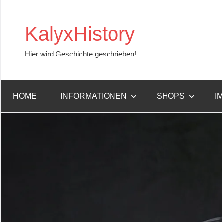
Zum
Inhalt
KalyxHistory
springen
Hier wird Geschichte geschrieben!
HOME
INFORMATIONEN
SHOPS
I