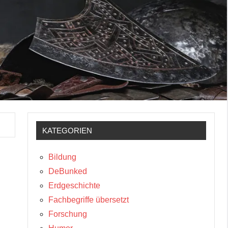
KATEGORIEN
Bildung
DeBunked
Erdgeschichte
Fachbegriffe übersetzt
Forschung