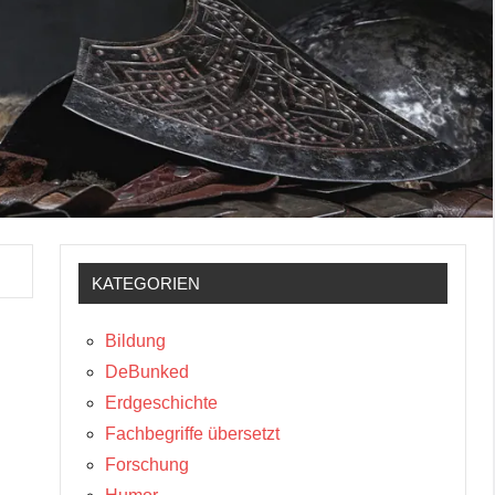
KATEGORIEN
Bildung
DeBunked
Erdgeschichte
Fachbegriffe übersetzt
Forschung