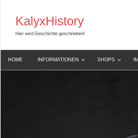
Zum
Inhalt
KalyxHistory
springen
Hier wird Geschichte geschrieben!
HOME
INFORMATIONEN
SHOPS
I