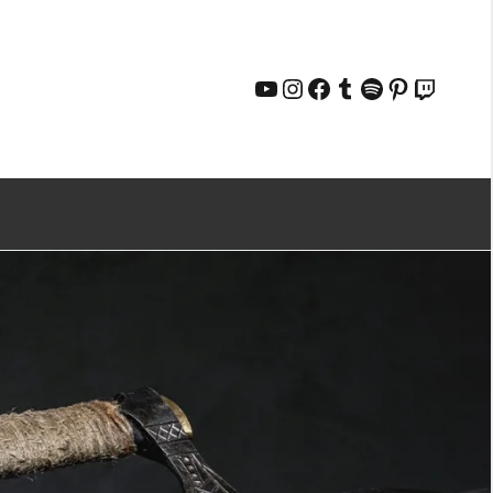
YouTube
Instagram
Facebook
Tumblr
Spotify
Pinterest
Twitch