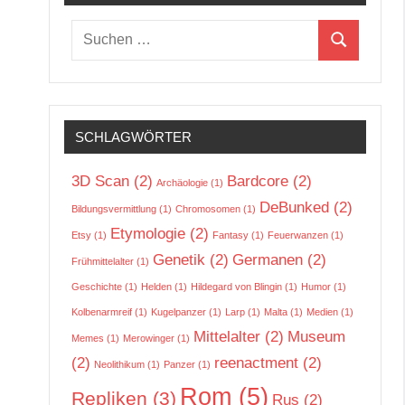
Suchen
Suchen
nach:
SCHLAGWÖRTER
3D Scan
(2)
Bardcore
(2)
Archäologie
(1)
DeBunked
(2)
Bildungsvermittlung
(1)
Chromosomen
(1)
Etymologie
(2)
Etsy
(1)
Fantasy
(1)
Feuerwanzen
(1)
Genetik
(2)
Germanen
(2)
Frühmittelalter
(1)
Geschichte
(1)
Helden
(1)
Hildegard von Blingin
(1)
Humor
(1)
Kolbenarmreif
(1)
Kugelpanzer
(1)
Larp
(1)
Malta
(1)
Medien
(1)
Mittelalter
(2)
Museum
Memes
(1)
Merowinger
(1)
(2)
reenactment
(2)
Neolithikum
(1)
Panzer
(1)
Rom
(5)
Repliken
(3)
Rus
(2)